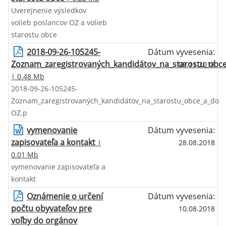
Uverejnenie výsledkov
volieb poslancov OZ a volieb
starostu obce
2018-09-26-105245-
Dátum vyvesenia:
Zoznam_zaregistrovaných_kandidátov_na_starostu_obc
06.11.2018
| 0.48 Mb
2018-09-26-105245-
Zoznam_zaregistrovaných_kandidátov_na_starostu_obce_a_do
OZ.p
vymenovanie
Dátum vyvesenia:
zapisovateľa a kontakt
|
28.08.2018
0.01 Mb
vymenovanie zapisovateľa a
kontakt
Oznámenie o určení
Dátum vyvesenia:
počtu obyvateľov pre
10.08.2018
voľby do orgánov