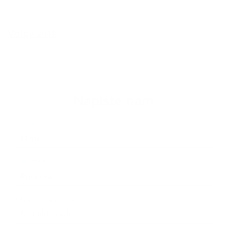
Voľby 2018
Napíšte nám
Meno
Priezvisko
E-mailová adresa
*
Meno:
*
Priezvisko:
*
E-mailová adresa: