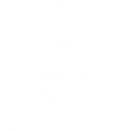
Rýchle odkazy
História
Školstvo
Kultúra
Fotogaléria
Kontakty
Kontaktné informácie
+421 57 732 12 35
info@nagov.sk
využite možnosť získavania aktuálnych informácií s využitím RSS
,