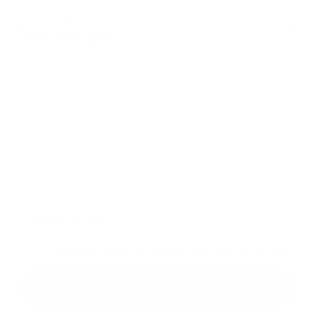
Text vašej správy...
*
Text vašej správy:
Príloha:
Príloha
*
povinné položky
*
Oboznámil som sa so
spracúvaním osobných údajov
Google reCaptcha Response
Odoslať správu