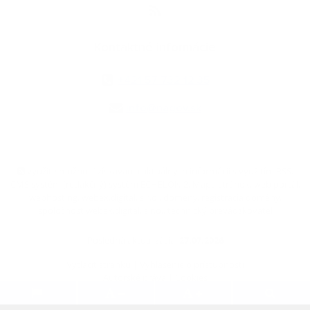
Kontaktné informácie
+421 57 732 12 35
info@nagov.sk
využite možnosť získavania aktuálnych informácií s využitím RSS
,
CMS systém (redakčný) systém ECHELON 2,
Mapa stránok
,
web portál
,
webhosting
,
webex.digital, s.r.o.
,
domény
,
registrácia domény
,
spoločnosť webex.digital, s.r.o.
,
technický prevádzkovateľ
Posledná aktualizácia:
27.07.2026
Vytlačiť stránku
|
Vyhlásenie o prístupnosti
Autorské práva
|
Cookies
.
.
.
.
.
.