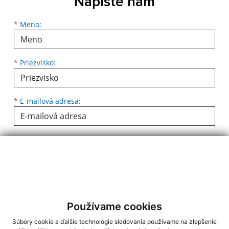
Napíšte nám
Meno
Priezvisko
E-mailová adresa
*
Meno:
*
Priezvisko:
*
E-mailová adresa:
Text vašej správy...
*
Text vašej správy:
Používame cookies
Súbory cookie a ďalšie technológie sledovania používame na zlepšenie