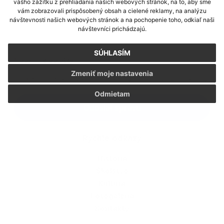
vášho zážitku z prehliadania našich webových stránok, na to, aby sme
vám zobrazovali prispôsobený obsah a cielené reklamy, na analýzu
Príloha:
návštevnosti našich webových stránok a na pochopenie toho, odkiaľ naši
Príloha
návštevníci prichádzajú.
SÚHLASÍM
*
povinné položky
Zmeniť moje nastavenia
*
Oboznámil som sa so
spracúvaním osobných údajov
Odmietam
Google reCaptcha Response
Odoslať správu
Rýchle odkazy
História
Školstvo
Kultúra
Fotogaléria
Kontakty