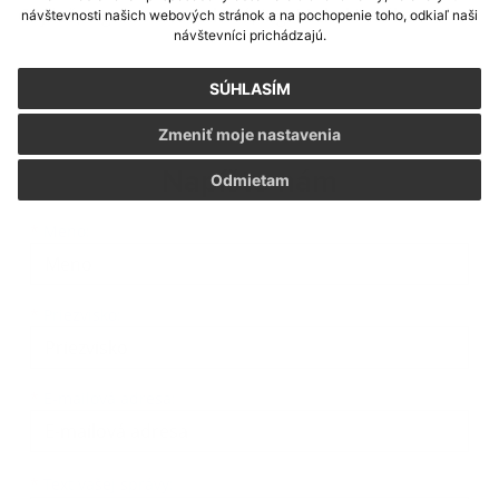
Gajdoš, Ing. Adriana Licková, Ing. Michal Kvaško.
návštevnosti našich webových stránok a na pochopenie toho, odkiaľ naši
návštevníci prichádzajú.
SÚHLASÍM
Zmeniť moje nastavenia
Napíšte nám
Odmietam
Meno
Priezvisko
E-mailová adresa
*
Meno:
*
Priezvisko:
*
E-mailová adresa:
Text vašej správy...
*
Text vašej správy: