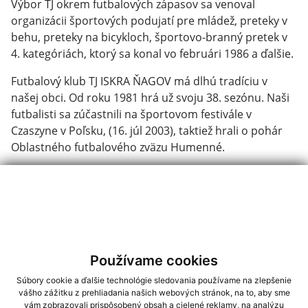
Výbor TJ okrem futbalových zápasov sa venoval
organizácii športových podujatí pre mládež, preteky v
behu, preteky na bicykloch, športovo-branný pretek v
4. kategóriách, ktorý sa konal vo februári 1986 a ďalšie.
Futbalový klub TJ ISKRA ŇAGOV má dlhú tradíciu v
našej obci. Od roku 1981 hrá už svoju 38. sezónu. Naši
futbalisti sa zúčastnili na športovom festivále v
Czaszyne v Poľsku, (16. júl 2003), taktiež hrali o pohár
Oblastného futbalového zväzu Humenné.
V súčasnosti (2019) máme mladé mužstvo pod
vedením Mgr. Petra Gajdoša, ktoré úspešne
reprezentuje obec vo futbale.
O rozvoj športu sa zaslúžili: Jozef Kudzej, Ivan Gajdoš,
Sergej Smetanka, Vladimír Guba, Peter Roháč, Michal
Používame cookies
Kostilník, Leonid Kvaško, Miloš Petruňo, Jozef Lukačik,
Súbory cookie a ďalšie technológie sledovania používame na zlepšenie
Ladislav Huzej, Jozef Kolesár, Ivo Lukačik, Michal Jacko,
vášho zážitku z prehliadania našich webových stránok, na to, aby sme
Ján Belej, Ing. Vladimír Roháč, Martin Sivý, Mgr. Peter
vám zobrazovali prispôsobený obsah a cielené reklamy, na analýzu