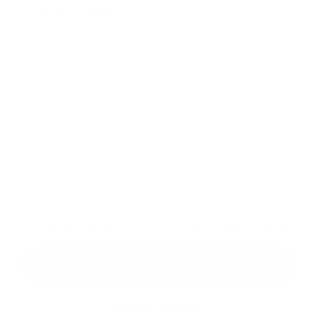
Príloha:
Príloha
*
povinné položky
*
Oboznámil som sa so
spracúvaním osobných údajov
Google reCaptcha Response
Odoslať správu
Rýchle odkazy