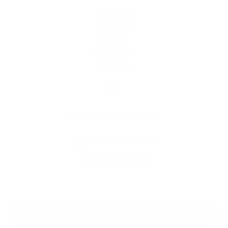
História
Školstvo
Kultúra
Fotogaléria
Kontakty
Kontaktné informácie
+421 57 732 12 35
info@nagov.sk
využite možnosť získavania aktuálnych informácií s využitím RSS
,
CMS systém (redakčný) systém ECHELON 2,
Mapa stránok
,
web portál
,
webhosting
,
webex.digital, s.r.o.
,
domény
,
registrácia domény
,