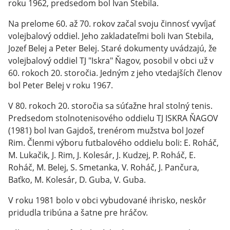
roku 1962, predsedom bol Ivan Stebila.
Na prelome 60. až 70. rokov začal svoju činnosť vyvíjať
volejbalový oddiel. Jeho zakladateľmi boli Ivan Stebila,
Jozef Belej a Peter Belej. Staré dokumenty uvádzajú, že
volejbalový oddiel TJ "Iskra" Ňagov, posobil v obci už v
60. rokoch 20. storočia. Jedným z jeho vtedajších členov
bol Peter Belej v roku 1967.
V 80. rokoch 20. storočia sa súťažne hral stolný tenis.
Predsedom stolnotenisového oddielu TJ ISKRA ŇAGOV
(1981) bol Ivan Gajdoš, trenérom mužstva bol Jozef
Rim. Členmi výboru futbalového oddielu boli: E. Roháč,
M. Lukačik, J. Rim, J. Kolesár, J. Kudzej, P. Roháč, E.
Roháč, M. Belej, S. Smetanka, V. Roháč, J. Pančura,
Baťko, M. Kolesár, D. Guba, V. Guba.
V roku 1981 bolo v obci vybudované ihrisko, neskôr
pridudla tribúna a šatne pre hráčov.