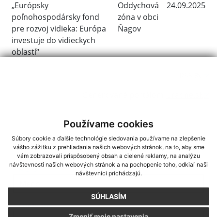
„Európsky
Oddychová
24.09.2025
poľnohospodársky fond
zóna v obci
pre rozvoj vidieka: Európa
Ňagov
investuje do vidieckych
oblastí“
RSS
Generované portálom
Uradne.sk
Používame cookies
Súbory cookie a ďalšie technológie sledovania používame na zlepšenie
Napíšte nám
vášho zážitku z prehliadania našich webových stránok, na to, aby sme
vám zobrazovali prispôsobený obsah a cielené reklamy, na analýzu
návštevnosti našich webových stránok a na pochopenie toho, odkiaľ naši
Meno
Priezvisko
E-mailová adresa
*
Meno:
návštevníci prichádzajú.
SÚHLASÍM
*
Priezvisko:
Zmeniť moje nastavenia