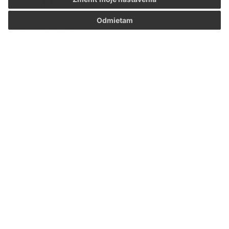
Odmietam
*
E-mailová adresa:
Text vašej správy...
*
Text vašej správy:
Príloha:
Príloha
*
povinné položky