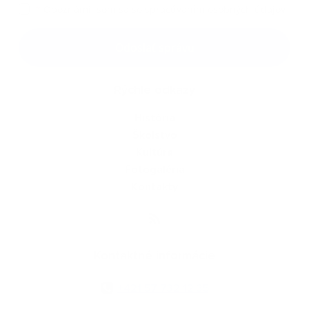
*
Oboznámil som sa so
spracúvaním osobných údajov
Google reCaptcha Response
Odoslať správu
Rýchle odkazy
História
Školstvo
Kultúra
Fotogaléria
Kontakty
Kontaktné informácie
+421 57 732 12 35