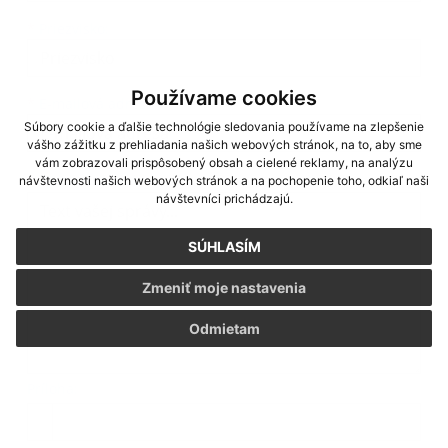
*
Priezvisko:
Používame cookies
*
E-mailová adresa:
Súbory cookie a ďalšie technológie sledovania používame na zlepšenie
vášho zážitku z prehliadania našich webových stránok, na to, aby sme
vám zobrazovali prispôsobený obsah a cielené reklamy, na analýzu
Text vašej správy...
*
Text vašej správy:
návštevnosti našich webových stránok a na pochopenie toho, odkiaľ naši
návštevníci prichádzajú.
SÚHLASÍM
Zmeniť moje nastavenia
Odmietam
Príloha:
Príloha