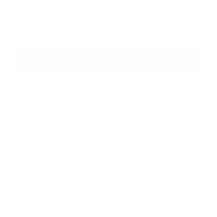
*
povinné položky
*
Oboznámil som sa so
spracúvaním osobných údajov
Google reCaptcha Response
Odoslať správu
Rýchle odkazy
História
Školstvo
Kultúra
Fotogaléria
Kontakty
Kontaktné informácie