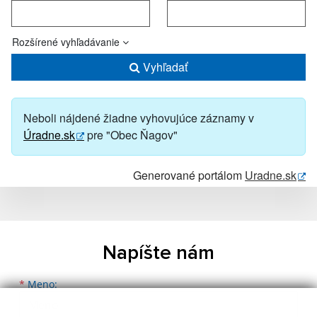
Rozšírené vyhľadávanie
Vyhľadať
Neboli nájdené žiadne vyhovujúce záznamy v
Úradne.sk
pre "Obec Ňagov"
Generované portálom
Uradne.sk
Napíšte nám
Meno
Priezvisko
E-mailová adresa
*
Meno: