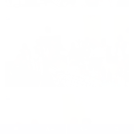
.
.
.
.
.
.